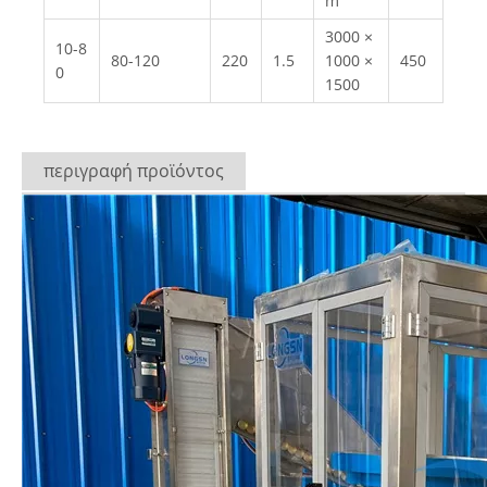
m
3000 ×
10-8
80-120
220
1.5
1000 ×
450
0
1500
περιγραφή προϊόντος