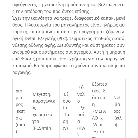
οφεύγοντας τη χειροκίνητη ρύπανση και βελτιώνοντα
ς την απόδοση του προϊόντος επίσης .
Έχει την ικανότητα να τρέχει διαφορετικό καπάκι μεγέ
θους. Η λειτουργία του μηχανήματος είναι πλήρως αυ
τόματη, επισημαίνεται από την προγραμματιζόμενη λ
ογική Detal Ελεγκτής (PLC), τερματικός σταθμός διασύ
νδεσης οθόνης αφής, Διευθυντής και συστήματος συν
αγερμού και συστήματος συναγερμού. Αυτή η μηχανή
επένδυσης με καπάκι είναι χρήσιμη για την παραγωγή
καπακιού, θα διαμορφώσει τα χρόνια συναινετικής πα
ραγωγής.
Εξωτερ
Σύ
Διά
ικός δι
Μέγιστη.
Εξ
νολ
μετ
άστασ
Net
παραγωγικ
ουσ
ο
ρος
η
βά
ός
ία
εξο
καπ
(ΜΕΓΑ
ρος
χωρητικότ
Τά
υσί
άκι
ΛΟ x
(κιλ
ητα
ση
α
(mm
W x
ό)
(PCS/min)
(V)
(KW
)
Η) m
)