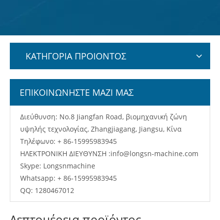
ΚΑΤΗΓΟΡΙΑ ΠΡΟΙΟΝΤΟΣ
ΕΠΙΚΟΙΝΩΝΗΣΤΕ ΜΑΖΙ ΜΑΣ
Διεύθυνση: No.8 Jiangfan Road, βιομηχανική ζώνη
υψηλής τεχνολογίας, Zhangjiagang, Jiangsu, Κίνα
Τηλέφωνο: + 86-15995983945
ΗΛΕΚΤΡΟΝΙΚΗ ΔΙΕΥΘΥΝΣΗ :
info@longsn-machine.com
Skype: Longsnmachine
Whatsapp: + 86-15995983945
QQ: 1280467012
Λεπτομέρεια προϊόντος