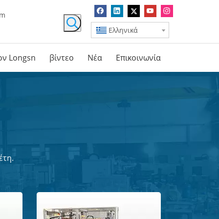
om
Ελληνικά
τον Longsn
βίντεο
Νέα
Επικοινωνία
έτη.