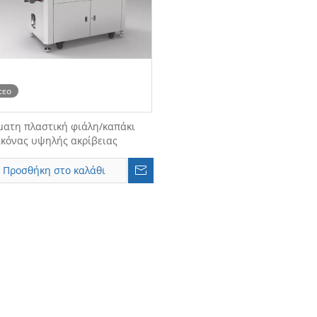
τεο
ματη πλαστική φιάλη/καπάκι
ικόνας υψηλής ακρίβειας
Προσθήκη στο καλάθι