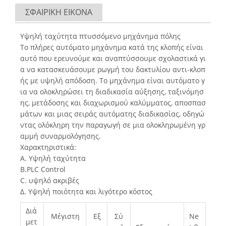
ΣΦΑΙΡΙΚΗ ΕΙΚΟΝΑ
Υψηλή ταχύτητα πτυσσόμενο μηχάνημα πόλης
Το πλήρες αυτόματο μηχάνημα κατά της κλοπής είναι
αυτό που ερευνούμε και αναπτύσσουμε σχολαστικά γι
α να κατασκευάσουμε ρωγμή του δακτυλίου αντι-κλοπ
ής με υψηλή απόδοση. Το μηχάνημα είναι αυτόματο γ
ια να ολοκληρώσει τη διαδικασία αύξησης, ταξινόμησ
ης, μετάδοσης και διαχωρισμού καλύμματος, αποσπασ
μάτων και μιας σειράς αυτόματης διαδικασίας, οδηγώ
ντας ολόκληρη την παραγωγή σε μια ολοκληρωμένη γρ
αμμή συναρμολόγησης.
Χαρακτηριστικά:
Α. Υψηλή ταχύτητα
B.PLC Control
C. υψηλό ακριβές
Δ. Υψηλή ποιότητα και λιγότερο κόστος
Διά
Μέγιστη
Εξ
Σύ
Ne
μετ