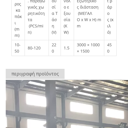
. παραγω
ου
νολ
Εξωτερικό
t β
ρος
γικός χω
σί
ο ε
ς διάσταση
άρ
κα
ρητικότη
α Τ
ξου
(ΜΕΓΑΛ
ο
πάκ
τα
άσ
σία
Ο x W x Η) m
ς (κ
ι
(PCS/mi
η
(K
m
ιλ
(m
n)
(V)
W)
ό)
m)
10-
22
3000 × 1000
45
80-120
1.5
50
0
× 1500
0
περιγραφή προϊόντος