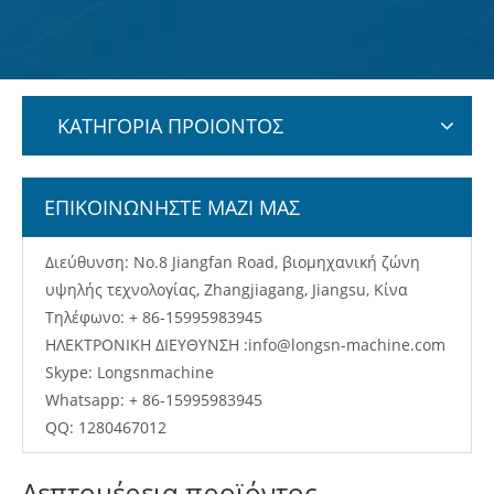
ΚΑΤΗΓΟΡΙΑ ΠΡΟΙΟΝΤΟΣ
ΕΠΙΚΟΙΝΩΝΗΣΤΕ ΜΑΖΙ ΜΑΣ
Διεύθυνση: No.8 Jiangfan Road, βιομηχανική ζώνη
υψηλής τεχνολογίας, Zhangjiagang, Jiangsu, Κίνα
Τηλέφωνο: + 86-15995983945
ΗΛΕΚΤΡΟΝΙΚΗ ΔΙΕΥΘΥΝΣΗ :
info@longsn-machine.com
Skype: Longsnmachine
Whatsapp: + 86-15995983945
QQ: 1280467012
Λεπτομέρεια προϊόντος