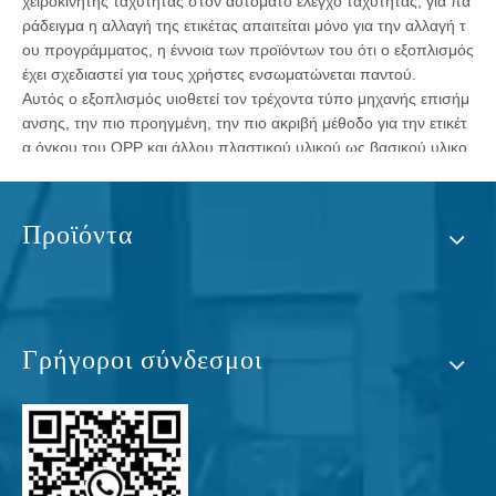
χειροκίνητης ταχύτητας στον αυτόματο έλεγχο ταχύτητας, για πα
ράδειγμα η αλλαγή της ετικέτας απαιτείται μόνο για την αλλαγή τ
ου προγράμματος, η έννοια των προϊόντων του ότι ο εξοπλισμός
έχει σχεδιαστεί για τους χρήστες ενσωματώνεται παντού.
Αυτός ο εξοπλισμός υιοθετεί τον τρέχοντα τύπο μηχανής επισήμ
ανσης, την πιο προηγμένη, την πιο ακριβή μέθοδο για την ετικέτ
α όγκου του OPP και άλλου πλαστικού υλικού ως βασικού υλικο
ύ, μέσω του αυτόματου μέσου διόρθωσης και των διαφόρων ειδ
ών φωτοηλεκτρικών στοιχείων υψηλής ακρίβειας για τον έλεγχο τ
ης θέσης της ετικέτας Ακρίβεια, υιοθετήστε τα επιστημονικά ιδρύ
Προϊόντα
ματα για την ολοκλήρωση της αυτόματης κοπής και του αυτόματ
ου λογότυπου αποστολής και θα έχουν τη μορφή ετικετών επικά
λυψης στερεών, αξιόπιστων και ακριβών πάστα στα υλικά συσκε
υασίας.
Χαρακτηριστικά:
Γρήγοροι σύνδεσμοι
1. Το δοχείο βρίσκεται από την πλάκα της πίεσης πάνω και προς
τα κάτω, το δοχείο μπορεί να τοποθετηθεί με ακρίβεια σε διάφορ
ες τοποθεσίες.
2. Κύση κυλίνδρων, είναι κολλημένο στο κεφάλι και στην ουρά τη
ς ετικέτας που μειώνει τη δοσολογία της κόλλας και κάνει τα σημ