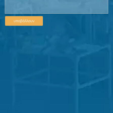
Κατανάλωση
6,7 kW
Κύριος κινητήρας
1,5 kW
ΑΝΤΛΙΑ ΚΕΝΟΥ
1,5 kW
υποβάλλουν
Καυτός εφαρμοστής τήγ
2.0kW
ματος
Θερμαντήρα μέρους κόλ
1,7 kW
λας
4 ~ 6kg/ (ξηρός και καθαρός αέρ
Προμήθεια πίεσης αέρα
ας)
Κατανάλωση αέρα
400L/λεπτό
Μέγεθος σωλήνα
0,375 ίντσες
Μέγεθος μηχανής
1600 (W) x4000 (L) x1300 (h)
Βάρος
2500 κιλά
20 ° C ~ 40 ° C (σε ξηρό μέρος
Κατάσταση λειτουργίας
στη θερμοκρασία του δωματίου)