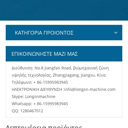
ΚΑΤΗΓΟΡΙΑ ΠΡΟΙΟΝΤΟΣ
ΕΠΙΚΟΙΝΩΝΗΣΤΕ ΜΑΖΙ ΜΑΣ
Διεύθυνση: No.8 Jiangfan Road, βιομηχανική ζώνη
υψηλής τεχνολογίας, Zhangjiagang, Jiangsu, Κίνα
Τηλέφωνο: + 86-15995983945
ΗΛΕΚΤΡΟΝΙΚΗ ΔΙΕΥΘΥΝΣΗ :
info@longsn-machine.com
Skype: Longsnmachine
Whatsapp: + 86-15995983945
QQ: 1280467012
Λεπτομέρεια προϊόντος