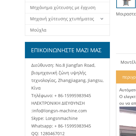
Μηχάνημα χύτευσης με έγχυση
Μοιραστεί
Μηχανή χύτευσης χτυπήματος
Μούχλα
ΕΠΙΚΟΙΝΩΝΗΣΤΕ ΜΑΖΙ ΜΑΣ
Μοντέλ
Διεύθυνση: No.8 Jiangfan Road,
βιομηχανική ζώνη υψηλής
περιγ
τεχνολογίας, Zhangjiagang, Jiangsu,
Κίνα
Αυτόματ
Τηλέφωνο: + 86-15995983945
Ο ελεγκ
ΗΛΕΚΤΡΟΝΙΚΗ ΔΙΕΥΘΥΝΣΗ
ου να α
:
info@longsn-machine.com
Skype: Longsnmachine
Whatsapp: + 86-15995983945
QQ: 1280467012