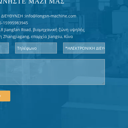
ΩΝΗΣΤΕ ΜΑΖΙ ΜΑΣ
ΔΙΕΥΘΥΝΣΗ :
info@longsn-machine.com
6-15995983945
.8 Jiangfan Road, βιομηχανική ζώνη υψηλής
η Zhangjiagang, επαρχία Jiangsu, Κίνα
ν