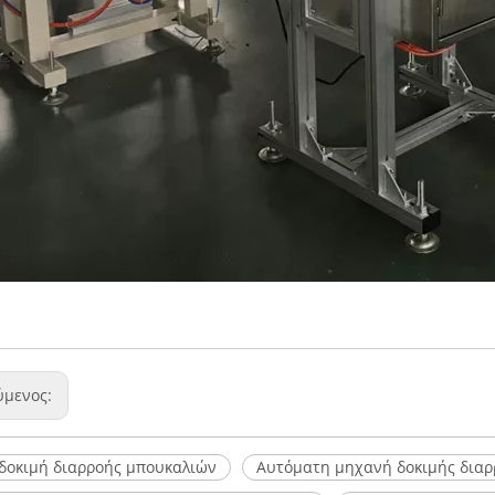
ύμενος:
δοκιμή διαρροής μπουκαλιών
Αυτόματη μηχανή δοκιμής διαρ