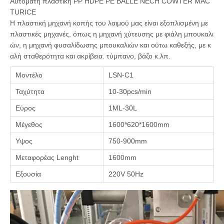
Αυτόματη πλαστική PP HDPE PE BALLE NECH COWTER MAC
TURICE
Η πλαστική μηχανή κοπής του λαιμού μας είναι εξοπλισμένη με
πλαστικές μηχανές, όπως η μηχανή χύτευσης με φιάλη μπουκαλι
ών, η μηχανή φυσαλίδωσης μπουκαλιών και ούτω καθεξής, με κ
αλή σταθερότητα και ακρίβεια. τύμπανο, βάζο κ.λπ.
Μοντέλο
LSN-C1
Ταχύτητα
10-30pcs/min
Εύρος
1ML-30L
Μέγεθος
1600*620*1600mm
Υψος
750-900mm
Μεταφορέας Lenght
1600mm
Εξουσία
220V 50Hz