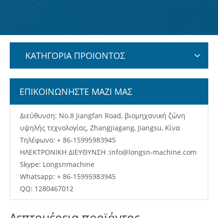
ΚΑΤΗΓΟΡΙΑ ΠΡΟΙΟΝΤΟΣ
ΕΠΙΚΟΙΝΩΝΗΣΤΕ ΜΑΖΙ ΜΑΣ
Διεύθυνση: No.8 Jiangfan Road, βιομηχανική ζώνη
υψηλής τεχνολογίας, Zhangjiagang, Jiangsu, Κίνα
Τηλέφωνο: + 86-15995983945
ΗΛΕΚΤΡΟΝΙΚΗ ΔΙΕΥΘΥΝΣΗ :
info@longsn-machine.com
Skype: Longsnmachine
Whatsapp: + 86-15995983945
QQ: 1280467012
Λεπτομέρεια προϊόντος