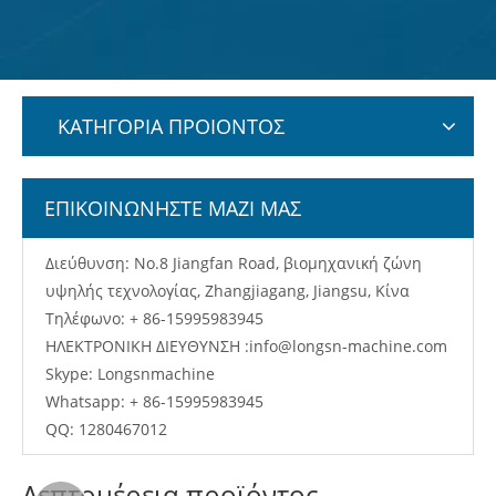
ΚΑΤΗΓΟΡΙΑ ΠΡΟΙΟΝΤΟΣ
ΕΠΙΚΟΙΝΩΝΗΣΤΕ ΜΑΖΙ ΜΑΣ
Διεύθυνση: No.8 Jiangfan Road, βιομηχανική ζώνη
υψηλής τεχνολογίας, Zhangjiagang, Jiangsu, Κίνα
Τηλέφωνο: + 86-15995983945
ΗΛΕΚΤΡΟΝΙΚΗ ΔΙΕΥΘΥΝΣΗ :
info@longsn-machine.com
Skype: Longsnmachine
Whatsapp: + 86-15995983945
QQ: 1280467012
Λεπτομέρεια προϊόντος