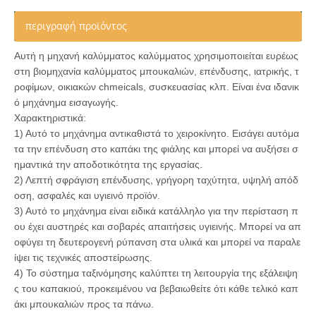
περιγραφή προϊόντος
Αυτή η μηχανή καλύμματος καλύμματος χρησιμοποιείται ευρέως
στη βιομηχανία καλύμματος μπουκαλιών, επένδυσης, ιατρικής, τ
ροφίμων, οικιακών chmeicals, συσκευασίας κλπ. Είναι ένα ιδανικ
ό μηχάνημα εισαγωγής.
Χαρακτηριστικά:
1) Αυτό το μηχάνημα αντικαθιστά το χειροκίνητο. Εισάγει αυτόμα
τα την επένδυση στο καπάκι της φιάλης και μπορεί να αυξήσει σ
ημαντικά την αποδοτικότητα της εργασίας.
2) Λεπτή σφράγιση επένδυσης, γρήγορη ταχύτητα, υψηλή απόδ
οση, ασφαλές και υγιεινό προϊόν.
3) Αυτό το μηχάνημα είναι ειδικά κατάλληλο για την περίσταση π
ου έχει αυστηρές και σοβαρές απαιτήσεις υγιεινής. Μπορεί να απ
οφύγει τη δευτερογενή ρύπανση στα υλικά και μπορεί να παραλε
ίψει τις τεχνικές αποστείρωσης.
4) Το σύστημα ταξινόμησης καλύπτει τη λειτουργία της εξάλειψη
ς του καπακιού, προκειμένου να βεβαιωθείτε ότι κάθε τελικό καπ
άκι μπουκαλιών προς τα πάνω.