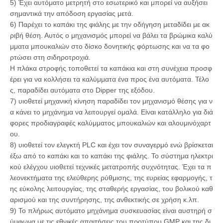
5) Έχει αυτόματο μετρητή στο εσωτερικό και μπορεί να αυξήσει
σημαντικά την απόδοση εργασίας μετά.
6) Παρέχει το καπάκι της φιάλης με την οδήγηση μεταδίδει με ακ
ριβή θέση. Αυτός ο μηχανισμός μπορεί να βάλει τα βρώμικα καλύ
μματα μπουκαλιών στο δίσκο δονητικής φόρτωσης και να τα φο
ρτώσει στη σιδηροτροχιά.
Η πλάκα στροφής τοποθετεί τα καπάκια και στη συνέχεια προσφ
έρει για να κολλήσει τα καλύμματα ένα προς ένα αυτόματα. Τέλο
ς, παραδίδει αυτόματα στο Dipper της εξόδου.
7) υιοθετεί μηχανική κίνηση παραδίδει τον μηχανισμό θέσης για ν
α κάνει το μηχάνημα να λειτουργεί ομαλά. Είναι κατάλληλο για διά
φορες προδιαγραφές καλύμματος μπουκαλιών και αλουμινόχαρτ
ου.
8) υιοθετεί τον ελεγκτή PLC και έχει τον συναγερμό ενώ βρίσκεται
έξω από το καπάκι και το καπάκι της φιάλης. Το σύστημα ηλεκτρι
κού ελέγχου υιοθετεί τεχνικές μετατροπής συχνότητας. Έχει τα π
λεονεκτήματα της ελεύθερης ρύθμισης, της ευρείας εφαρμογής, τ
ης εύκολης λειτουργίας, της σταθερής εργασίας, του βολικού καθ
αρισμού και της συντήρησης, της ανθεκτικής σε χρήση κ.λπ.
9) Το πλήρως αυτόματο μηχάνημα συσκευασίας είναι αυστηρή σ
ύμφωνα με τις εθνικές απαιτήσεις του προτύπου GMP και της δι