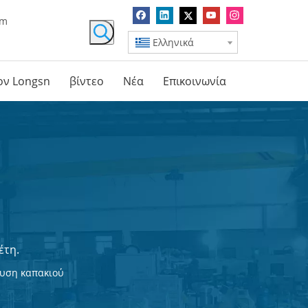
om
Ελληνικά
τον Longsn
βίντεο
Νέα
Επικοινωνία
έτη.
δυση καπακιού