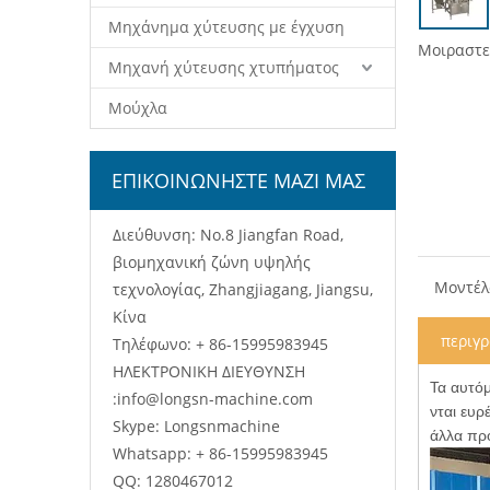
Μηχάνημα χύτευσης με έγχυση
Μοιραστεί
Μηχανή χύτευσης χτυπήματος
Μούχλα
ΕΠΙΚΟΙΝΩΝΗΣΤΕ ΜΑΖΙ ΜΑΣ
Διεύθυνση: No.8 Jiangfan Road,
βιομηχανική ζώνη υψηλής
Μοντέλ
τεχνολογίας, Zhangjiagang, Jiangsu,
Κίνα
περιγ
Τηλέφωνο: + 86-15995983945
ΗΛΕΚΤΡΟΝΙΚΗ ΔΙΕΥΘΥΝΣΗ
Τα αυτό
:
info@longsn-machine.com
νται ευρ
Skype: Longsnmachine
άλλα προ
Whatsapp: + 86-15995983945
QQ: 1280467012