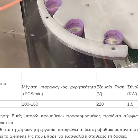
του
Μέγιστη. παραγωγικός χωρητικότητα
Εξουσία Τάση
Σύνο
(PCS/min)
(V)
(KW)
100-160
220
1.5
ηση: Εμείς μπορώ προμηθεύω προσαρμοσμένος προϊόντα σύμφωνα 
ριστικά
αθιστά τη χειροκίνητη εργασία, αποφεύγει τη δευτεροβάθμια ρύπανση στ
τεί το Siemens Plc που μπορεί να εξασφαλίσει σταθερές επιδόσεις.